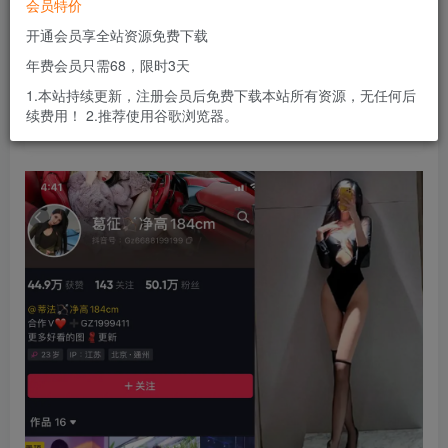
会员特价
会员专属资源
开通会员享全站资源免费下载
免费
免费
黄金会员
钻石会员
年费会员只需68，限时3天
您暂无购买权限，请先开通会员
1.本站持续更新，注册会员后免费下载本站所有资源，无任何后
续费用！ 2.推荐使用谷歌浏览器。
开通会员