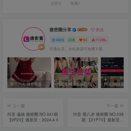
点赞
9
收藏
1
微密圈分享
关注
4923
8
94
112W+
开通会员，全站资源可免费下载
黑色闪光 微密圈合集[持续更新]
微密圈圈主合集打包下载 持续更新中
上一篇
下一篇
抖音 瀛猫 微密圈 NO.041期
抖音 鹿八岁 微密圈 NO.038
【9P2V】最新至：2024.4.3
期 【21P7V】最新至：
2024.4.5