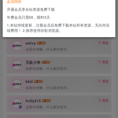
会员特价
开通会员享全站资源免费下载
粉丝 94
关注 0
年费会员只需68，限时3天
拜月
关注
1.本站持续更新，注册会员后免费下载本站所有资源，无任何后
这家伙很懒，什么都没有写...
续费用！ 2.推荐使用谷歌浏览器。
swivy
关注
这家伙很懒，什么都没有写...
无敌少侠
关注
这家伙很懒，什么都没有写...
kkiii
关注
这家伙很懒，什么都没有写...
holly215
关注
这家伙很懒，什么都没有写...