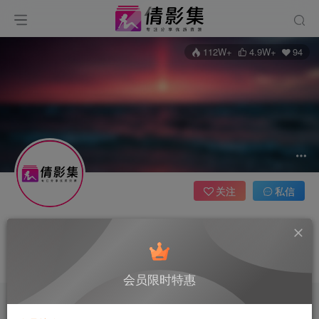
112W+
4.9W+
94
关注
私信
微密圈分享
站长
管理员
开通会员，全站资源可免费下载
会员限时特惠
文章
4937
收藏
1
评论
8
粉丝
94