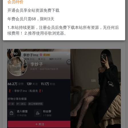
会员特价
会员专属资源
开通会员享全站资源免费下载
免费
免费
黄金会员
钻石会员
年费会员只需68，限时3天
您暂无购买权限，请先开通会员
1.本站持续更新，注册会员后免费下载本站所有资源，无任何后
续费用！ 2.推荐使用谷歌浏览器。
开通会员