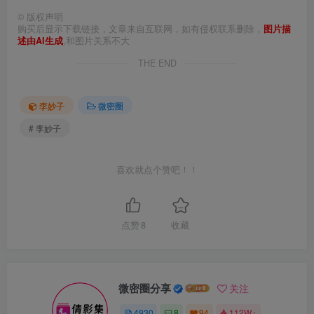
©
版权声明
购买后显示下载链接，文章来自互联网，如有侵权联系删除，
图片描
述由AI生成
,和图片关系不大
THE END
李妙子
微密圈
# 李妙子
喜欢就点个赞吧！！
点赞
8
收藏
微密圈分享
关注
4930
8
94
112W+