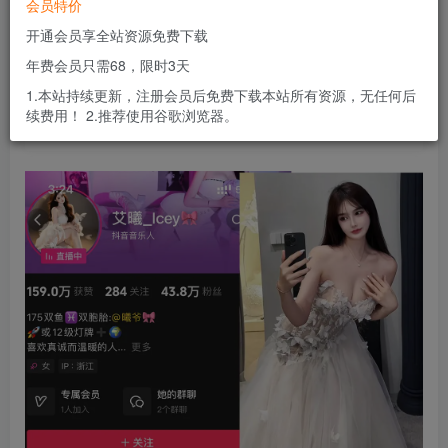
会员特价
会员专属资源
开通会员享全站资源免费下载
免费
免费
黄金会员
钻石会员
年费会员只需68，限时3天
您暂无购买权限，请先开通会员
1.本站持续更新，注册会员后免费下载本站所有资源，无任何后
续费用！ 2.推荐使用谷歌浏览器。
开通会员