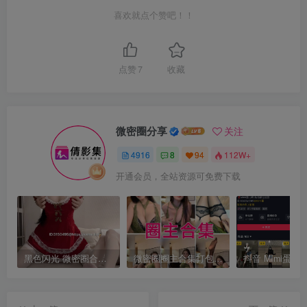
喜欢就点个赞吧！！
点赞
7
收藏
微密圈分享
关注
4916
8
94
112W+
开通会员，全站资源可免费下载
黑色闪光 微密圈合集[持续更新]
微密圈圈主合集打包下载 持续更新中