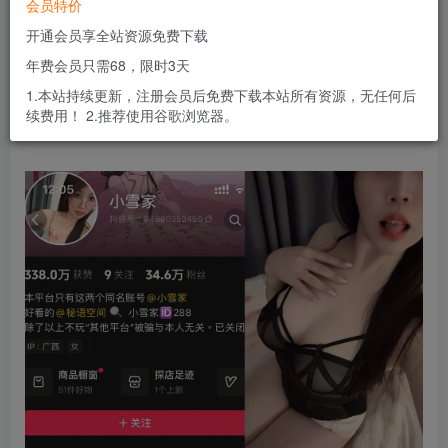
会员特价
会员专属资源
开通会员享全站资源免费下载
免费
免费
黄金会员
钻石会员
年费会员只需68，限时3天
您暂无购买权限，请先开通会员
1.本站持续更新，注册会员后免费下载本站所有资源，无任何后
续费用！ 2.推荐使用谷歌浏览器。
开通会员