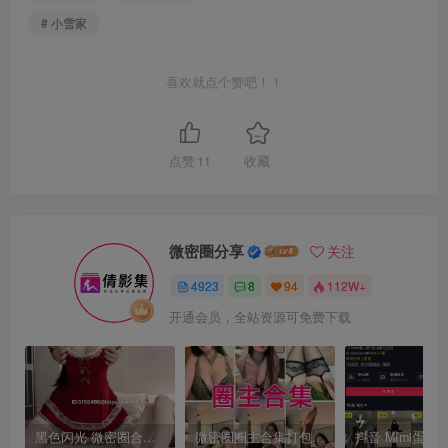
# 小雪家
喜欢就点个赞吧！！
点赞
11
收藏
微密圈分享
关注
4923
8
94
112W+
开通会员，全站资源可免费下载
黑色闪光 微密圈合集[持续更新]
微密圈圈主合集打包下载 持续更新中