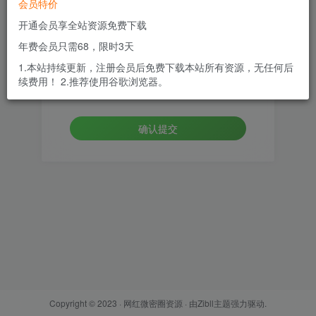
会员特价
邮箱
开通会员享全站资源免费下载
年费会员只需68，限时3天
设置新密码
1.本站持续更新，注册会员后免费下载本站所有资源，无任何后
续费用！ 2.推荐使用谷歌浏览器。
重复密码
确认提交
Copyright © 2023 ·
网红微密圈资源
· 由
Zibll主题
强力驱动.