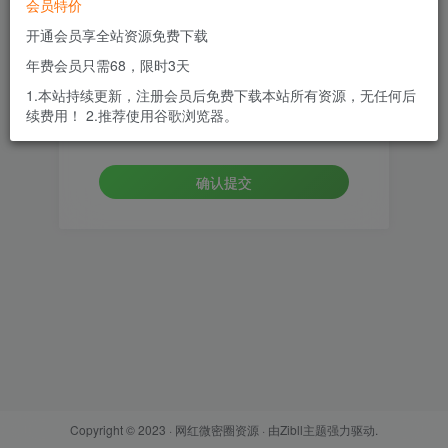
会员特价
邮箱
开通会员享全站资源免费下载
年费会员只需68，限时3天
设置新密码
1.本站持续更新，注册会员后免费下载本站所有资源，无任何后
续费用！ 2.推荐使用谷歌浏览器。
重复密码
确认提交
Copyright © 2023 ·
网红微密圈资源
· 由
Zibll主题
强力驱动.