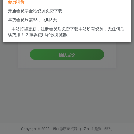
会员特价
邮箱
开通会员享全站资源免费下载
年费会员只需68，限时3天
设置新密码
1.本站持续更新，注册会员后免费下载本站所有资源，无任何后
续费用！ 2.推荐使用谷歌浏览器。
重复密码
确认提交
Copyright © 2023 ·
网红微密圈资源
· 由
Zibll主题
强力驱动.