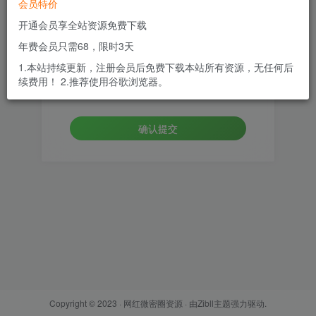
会员特价
邮箱
开通会员享全站资源免费下载
年费会员只需68，限时3天
设置新密码
1.本站持续更新，注册会员后免费下载本站所有资源，无任何后
续费用！ 2.推荐使用谷歌浏览器。
重复密码
确认提交
Copyright © 2023 ·
网红微密圈资源
· 由
Zibll主题
强力驱动.