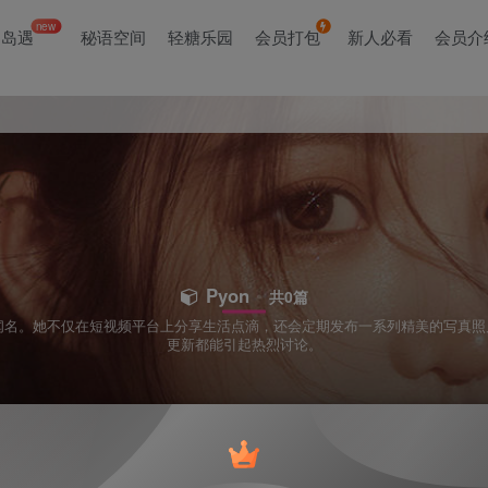
new
岛遇
秘语空间
轻糖乐园
会员打包
新人必看
会员介
Pyon
共0篇
而闻名。她不仅在短视频平台上分享生活点滴，还会定期发布一系列精美的写真
更新都能引起热烈讨论。