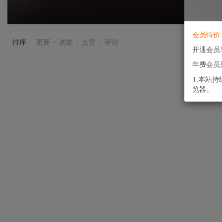
会员特价
排序
更新
浏览
点赞
评论
开通会员
年费会员
1.本站
览器。