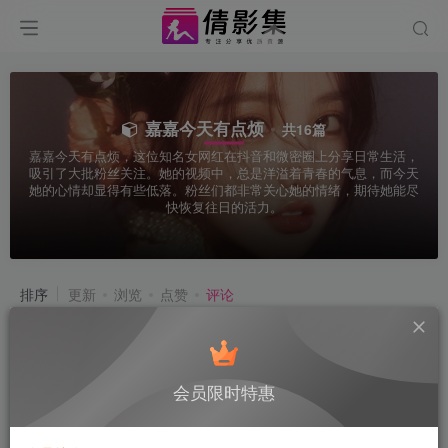
嘉嘉今天有点烦
共16篇
嘉嘉今天有点烦，这位知名女网红在抖音和微密圈上分享日常生活，
吸引了大批粉丝关注。她的视频中，总是洋溢着青春的气息，而今天
她的心情却显得有些低落。粉丝们都非常关心她的情绪，期待她能尽
快恢复往日的活力。
排序
更新
浏览
点赞
评论
会员限时特惠