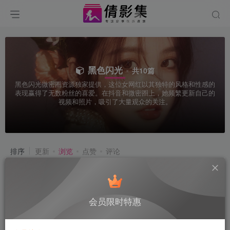
黑色闪光
共10篇
黑色闪光微密圈资源独家提供，这位女网红以其独特的风格和性感的
表现赢得了无数粉丝的喜爱。在抖音和微密圈上，她频繁更新自己的
视频和照片，吸引了大量观众的关注。
排序
更新
浏览
点赞
评论
会员限时特惠