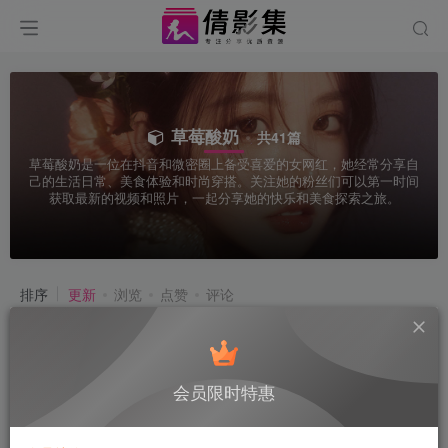
草莓酸奶
共41篇
草莓酸奶是一位在抖音和微密圈上备受喜爱的女网红，她经常分享自
己的生活日常、美食体验和时尚穿搭。关注她的粉丝们可以第一时间
获取最新的视频和照片，一起分享她的快乐和美食探索之旅。
排序
更新
浏览
点赞
评论
会员限时特惠