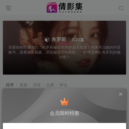
布罗莉
共22篇
亲爱的粉丝朋友们，布罗莉秘语空间资源大放送！快来关注她的抖音
账号，观看精彩视频，浏览秘语空间美照，一起感受网红布罗莉的魅
力吧！
排序
更新
浏览
点赞
评论
会员限时特惠