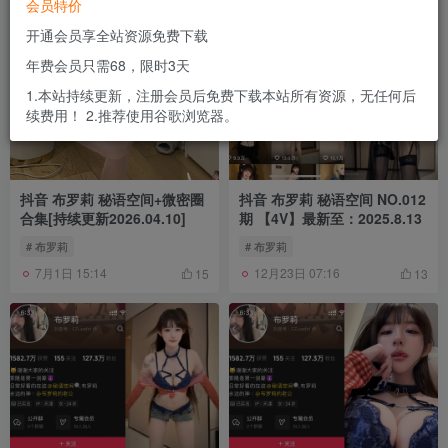
会员特价
开通会员享全站资源免费下载
年费会员只需68，限时3天
1.本站持续更新，注册会员后免费下载本站所有资源，无任何后
续费用！ 2.推荐使用谷歌浏览器。
抖音 布罗莉 秘语空间+微密圈
抖音 布罗莉 秘语空间 NO.012
合集[持续更新2026.04.10]
期 【4V】最新至：2025.8.13
# 布罗莉
# 布罗莉
7月1日 15:14
12月23日 07:16
15
13