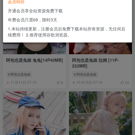
会员特价
开通会员享全站资源免费下载
年费会员只需68，限时3天
1.本站持续更新，注册会员后免费下载本站所有资源，无任何后
续费用！ 2.推荐使用谷歌浏览器。
阿包也是兔娘 兔兔[14P40MB]
阿包也是兔娘 拉姆 [11P-
222MB]
# 阿包也是兔娘
# 阿包也是兔娘
11月11日 07:13
11月10日 07:14
9
14