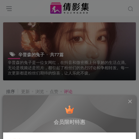
辛普森的兔子
共77篇
辛普森的兔子是一位女网红，在抖音和微密圈上分享她的生活点滴。
无论是视频还是照片，都引起了粉丝们的热烈讨论和争相转发。每一
次更新都是粉丝们期待的惊喜，让人乐此不疲。
排序
更新
浏览
点赞
评论
会员限时特惠