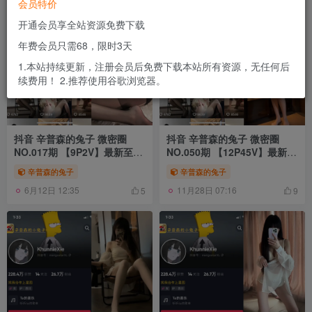
会员特价
开通会员享全站资源免费下载
年费会员只需68，限时3天
1.本站持续更新，注册会员后免费下载本站所有资源，无任何后
续费用！ 2.推荐使用谷歌浏览器。
抖音 辛普森的兔子 微密圈
抖音 辛普森的兔子 微密圈
NO.017期 【9P2V】最新至：
NO.050期 【12P45V】最新
2023.6.19
至：2024.3.13
辛普森的兔子
辛普森的兔子
6月12日 12:35
11月28日 07:16
5
9