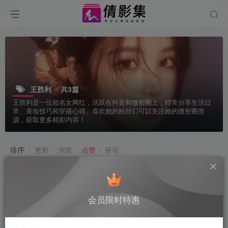
王胜利
共3篇
王胜利是一位知名女网红，活跃在抖音和微密圈上，经常分享生活日
常、美妆技巧和穿搭心得。喜欢她的粉丝们可以关注她的微密圈资
源，获取更多精彩内容！
排序
更新
浏览
点赞
评论
会员限时特惠