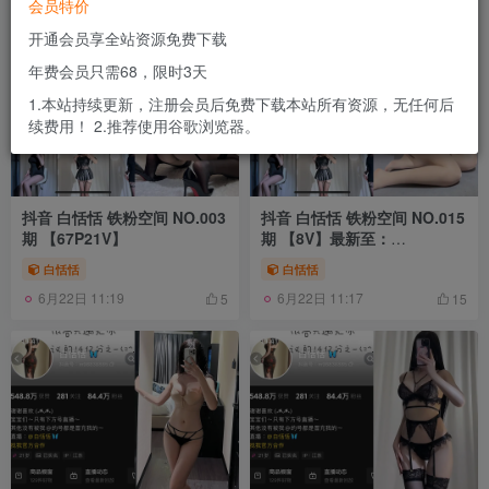
会员特价
开通会员享全站资源免费下载
年费会员只需68，限时3天
1.本站持续更新，注册会员后免费下载本站所有资源，无任何后
续费用！ 2.推荐使用谷歌浏览器。
抖音 白恬恬 铁粉空间 NO.003
抖音 白恬恬 铁粉空间 NO.015
期 【67P21V】
期 【8V】最新至：
2024.11.19
白恬恬
白恬恬
6月22日 11:19
6月22日 11:17
5
15